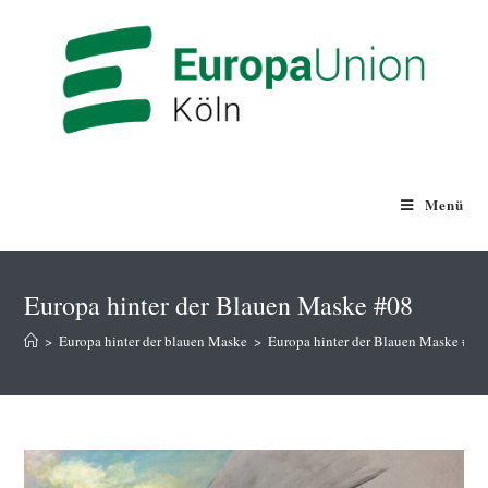
Zum
Inhalt
springen
Menü
Europa hinter der Blauen Maske #08
>
Europa hinter der blauen Maske
>
Europa hinter der Blauen Maske #08